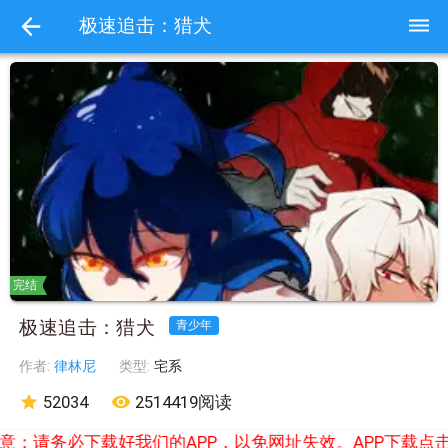
dehaze
极速追击：猎犬
完结
极速追击：猎犬
青少年
作者:
律林尼
类型:
宅系
star
52034
remove_red_eye
2514419阅读
意：请务必下载好我们的APP，以免网址失效。APP下载点