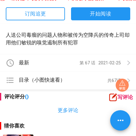
开始阅读
订阅追更
人送公司毒瘤的问题人物和被传为空降兵的传奇上司却
用他们敏锐的嗅觉遏制所有犯罪
access_time
最新
第 67 话
2021-02-25
format_list_bulleted
目录（小图快速看）
共67
评论评分
()
写评论
更多评论
more_horiz
猜你喜欢